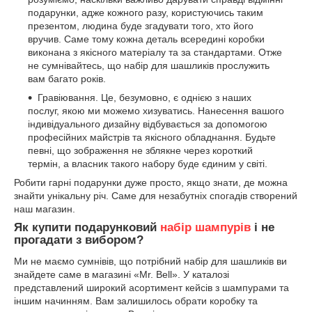
подарунки, адже кожного разу, користуючись таким
презентом, людина буде згадувати того, хто його
вручив. Саме тому кожна деталь всередині коробки
виконана з якісного матеріалу та за стандартами. Отже
не сумнівайтесь, що набір для шашликів прослужить
вам багато років.
Гравіювання. Це, безумовно, є однією з наших
послуг, якою ми можемо хизуватись. Нанесення вашого
індивідуального дизайну відбувається за допомогою
професійних майстрів та якісного обладнання. Будьте
певні, що зображення не зблякне через короткий
термін, а власник такого набору буде єдиним у світі.
Робити гарні подарунки дуже просто, якщо знати, де можна
знайти унікальну річ. Саме для незабутніх спогадів створений
наш магазин.
Як купити подарунковий
набір шампурів
і не
прогадати з вибором?
Ми не маємо сумнівів, що потрібний набір для шашликів ви
знайдете саме в магазині «Mr. Bell». У каталозі
представлений широкий асортимент кейсів з шампурами та
іншим начинням. Вам залишилось обрати коробку та