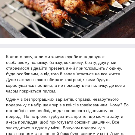
Кожного разу, коли ми хочемо зробити подарунок
особливому чоловіку: батьку, коханому, брату, другу, ми
стараємося віднайти презент, який приголомшить людину,
буде особливим, а від того й запам’ятається на все життя.
Дуже важливо також обирати такі речі, якими будуть
користуватись постійно, а не покладуть на поличку, де все з
часом покриється пилом.
Одним з безпрограшних варіантів, справді, незабутнього
подарунку є набір шампурів в кейсі з гравіюванням. Чому? Бо
в коробці є все необхідне для хорошого відпочинку на
природі. Не потрібно турбуватись про те, що можна забути
якесь приладдя, щоб приготувати соковиті шашлики. Все
знаходиться в одному місці. Бонусом подарунку з
гравіюванням є те, що цей бокс буде єдиним у світі. А ми ж