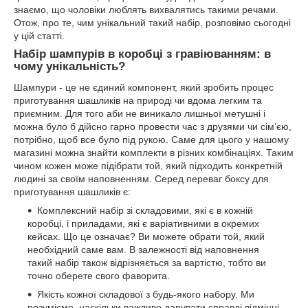
знаємо, що чоловіки люблять вихвалятись такими речами.
Отож, про те, чим унікальний такий набір, розповімо сьогодні
у цій статті.
Набір шампурів в коробці з гравіюванням: в
чому унікальність?
Шампури - це не єдиний компонент, який зробить процес
приготування шашликів на природі чи вдома легким та
приємним. Для того аби не виникало лишньої метушні і
можна було б дійсно гарно провести час з друзями чи сім’єю,
потрібно, щоб все було під рукою. Саме для цього у нашому
магазині можна знайти комплекти в різних комбінаціях. Таким
чином кожен може підібрати той, який підходить конкретній
людині за своїм наповненням. Серед переваг боксу для
приготування шашликів є:
Комплексний набір зі складовими, які є в кожній
коробці, і приладами, які є варіативними в окремих
кейсах. Що це означає? Ви можете обрати той, який
необхідний саме вам. В залежності від наповнення
такий набір також відрізняється за вартістю, тобто ви
точно оберете свого фаворита.
Якість кожної складової з будь-якого набору. Ми
розуміємо, наскільки важливо дарувати справді відмінні